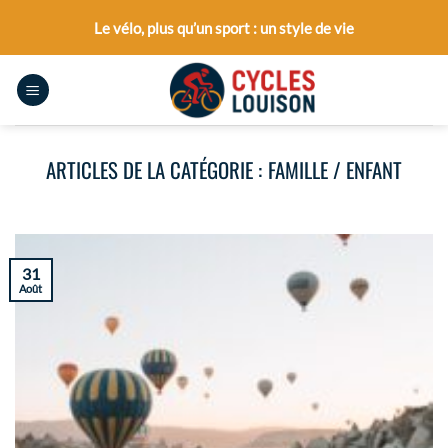
Passer
Le vélo, plus qu’un sport : un style de vie
au
contenu
FAMILLE / ENFANT
31
Août