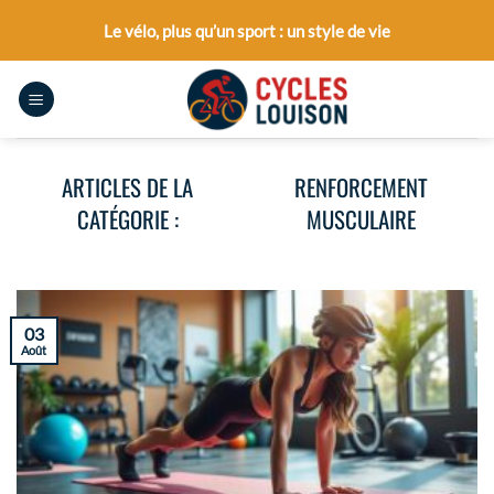
Passer
Le vélo, plus qu’un sport : un style de vie
au
contenu
RENFORCEMENT
MUSCULAIRE
03
Août