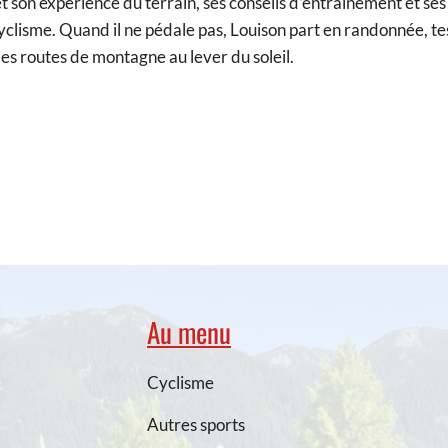
et son expérience du terrain, ses conseils d’entraînement et se
clisme. Quand il ne pédale pas, Louison part en randonnée, te
s routes de montagne au lever du soleil.
Au menu
Cyclisme
Autres sports