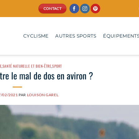
CONTACT
CYCLISME
AUTRES SPORTS
ÉQUIPEMENTS
E
,
SANTÉ NATURELLE ET BIEN-ÊTRE
,
SPORT
e le mal de dos en aviron ?
7/02/2021
PAR
LOUISON GAREL