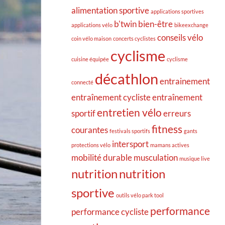
alimentation sportive
applications sportives
b'twin
bien-être
applications vélo
bikeexchange
conseils vélo
coin vélo maison
concerts cyclistes
cyclisme
cuisine équipée
cyclisme
décathlon
entrainement
connecté
entraînement cycliste
entraînement
entretien vélo
sportif
erreurs
fitness
courantes
festivals sportifs
gants
intersport
protections vélo
mamans actives
mobilité durable
musculation
musique live
nutrition
nutrition
sportive
outils vélo park tool
performance
performance cycliste