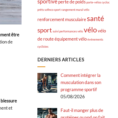
sportive
perte de poids
porte-vélos cycloc
prêts sofinco sport
rangement mural vélo
santé
renforcement musculaire
vélo
sport
vélo
suivi performances vélo
ement être
de route
équipement vélo
événements
tion de
cyclistes
DERNIERS ARTICLES
Comment intégrer la
musculation dans son
programme sportif
05/08/2026
 blessure
ment et
Faut-il manger plus de
protéines quand on fait