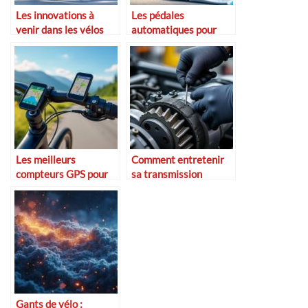
Les innovations à
Les pédales
venir dans les vélos
automatiques pour
électriques
débutants : mode
d’emploi
Les meilleurs
Comment entretenir
compteurs GPS pour
sa transmission
cyclistes
Gants de vélo :