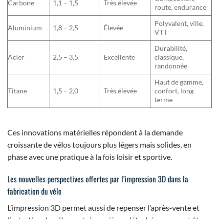
Carbone
1,1 – 1,5
Très élevée
route, endurance
Polyvalent, ville,
Aluminium
1,8 – 2,5
Élevée
VTT
Durabilité,
Acier
2,5 – 3,5
Excellente
classique,
randonnée
Haut de gamme,
Titane
1,5 – 2,0
Très élevée
confort, long
terme
Ces innovations matérielles répondent à la demande
croissante de vélos toujours plus légers mais solides, en
phase avec une pratique à la fois loisir et sportive.
Les nouvelles perspectives offertes par l’impression 3D dans la
fabrication du vélo
L’impression 3D permet aussi de repenser l’après-vente et