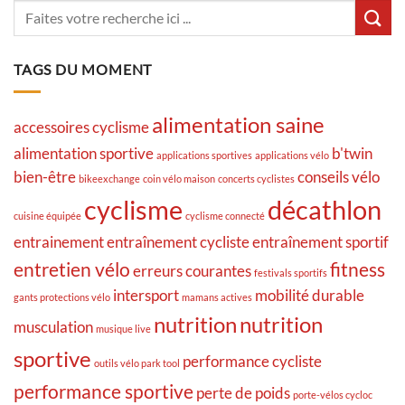
TAGS DU MOMENT
alimentation saine
accessoires cyclisme
alimentation sportive
b'twin
applications sportives
applications vélo
bien-être
conseils vélo
bikeexchange
coin vélo maison
concerts cyclistes
cyclisme
décathlon
cuisine équipée
cyclisme connecté
entrainement
entraînement cycliste
entraînement sportif
entretien vélo
fitness
erreurs courantes
festivals sportifs
intersport
mobilité durable
gants protections vélo
mamans actives
nutrition
nutrition
musculation
musique live
sportive
performance cycliste
outils vélo park tool
performance sportive
perte de poids
porte-vélos cycloc