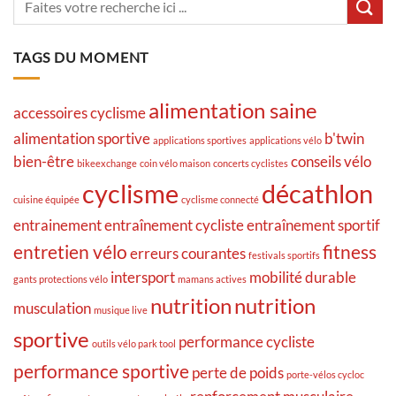
TAGS DU MOMENT
alimentation saine
accessoires cyclisme
alimentation sportive
b'twin
applications sportives
applications vélo
bien-être
conseils vélo
bikeexchange
coin vélo maison
concerts cyclistes
cyclisme
décathlon
cuisine équipée
cyclisme connecté
entrainement
entraînement cycliste
entraînement sportif
entretien vélo
fitness
erreurs courantes
festivals sportifs
intersport
mobilité durable
gants protections vélo
mamans actives
nutrition
nutrition
musculation
musique live
sportive
performance cycliste
outils vélo park tool
performance sportive
perte de poids
porte-vélos cycloc