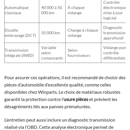
Contrôle
Automatique
40 000 à 50
À chaque
électronique,
classique
000 km
vidange
mise à jour
logiciel
Diagnostic
Double
Change à chaque
50 000 km
transmission
embrayage (DCT)
vidange
approfondi
Variable
Vidange ponts
Transmission
Selon
selon
contrôle
intégrale (AWD)
fournisseurs
composants
différentiels
Pour assurer ces opérations, il est recommandé de choisir des
pièces d’automobile d’excellente qualité, comme celles
disponibles chez Winparts. Le choix de matériaux robustes
garantit la protection contre l’
usure pièces
et prévient les
désagréments liés aux pannes prématurées.
L’entretien peut aussi inclure un diagnostic transmission
réalisé via l’OBD. Cette analyse électronique permet de