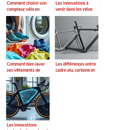
Comment choisir son
Les innovations à
compteur vélo en
venir dans les vélos
2025
électriques
Comment bien laver
Les différences entre
ses vêtements de
cadre alu, carbone et
sport
titane
Les innovations