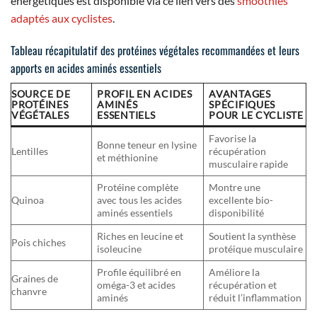
énergétiques est disponible via ce lien vers des
smoothies
adaptés aux cyclistes
.
Tableau récapitulatif des protéines végétales recommandées et leurs
apports en acides aminés essentiels
SOURCE DE
PROFIL EN ACIDES
AVANTAGES
PROTÉINES
AMINÉS
SPÉCIFIQUES
VÉGÉTALES
ESSENTIELS
POUR LE CYCLISTE
Favorise la
Bonne teneur en lysine
Lentilles
récupération
et méthionine
musculaire rapide
Protéine complète
Montre une
Quinoa
avec tous les acides
excellente bio-
aminés essentiels
disponibilité
Riches en leucine et
Soutient la synthèse
Pois chiches
isoleucine
protéique musculaire
Profile équilibré en
Améliore la
Graines de
oméga-3 et acides
récupération et
chanvre
aminés
réduit l’inflammation