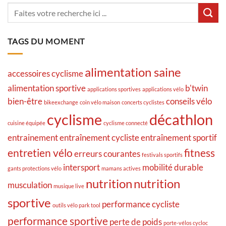
TAGS DU MOMENT
alimentation saine
accessoires cyclisme
alimentation sportive
b'twin
applications sportives
applications vélo
bien-être
conseils vélo
bikeexchange
coin vélo maison
concerts cyclistes
cyclisme
décathlon
cuisine équipée
cyclisme connecté
entrainement
entraînement cycliste
entraînement sportif
entretien vélo
fitness
erreurs courantes
festivals sportifs
intersport
mobilité durable
gants protections vélo
mamans actives
nutrition
nutrition
musculation
musique live
sportive
performance cycliste
outils vélo park tool
performance sportive
perte de poids
porte-vélos cycloc