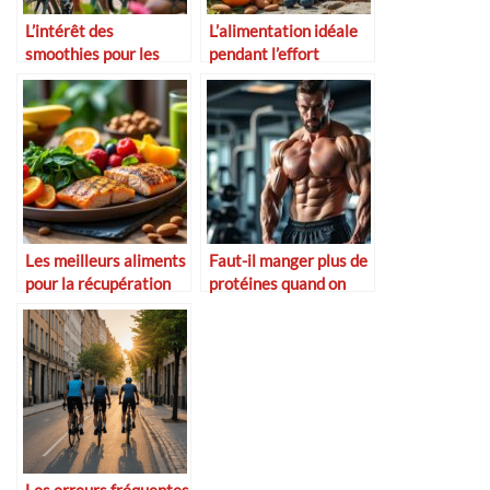
L’intérêt des
L’alimentation idéale
smoothies pour les
pendant l’effort
cyclistes
Les meilleurs aliments
Faut-il manger plus de
pour la récupération
protéines quand on
fait du sport ?
Les erreurs fréquentes