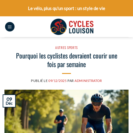
Passer
Le vélo, plus qu’un sport : un style de vie
au
contenu
AUTRES SPORTS
Pourquoi les cyclistes devraient courir une
fois par semaine
PUBLIÉ LE
09/12/2025
PAR
ADMINISTRATOR
09
Déc