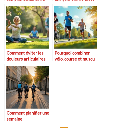
cyclisme
Strava
Comment éviter les
Pourquoi combiner
douleurs articulaires
vélo, course et muscu
avec des sports doux
améliore la santé
Comment planifier une
semaine
d’entraînement variée