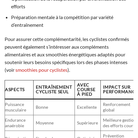
efforts
Préparation mentale à la compétition par variété
d’entraînement
Pour assurer cette complémentarité, les cyclistes confirmés
peuvent également s’intéresser aux compléments
alimentaires et aux smoothies énergétiques adaptés pour
soutenir leurs besoins spécifiques lors des phases intenses
(voir
smoothies pour cyclistes
).
AVEC
ENTRAÎNEMENT
IMPACT SUR
ASPECTS
COURSE
CYCLISTE SEUL
PERFORMANC
À PIED
Puissance
Renforcement
Bonne
Excellente
musculaire
global
Endurance
Meilleure gestion
Moyenne
Supérieure
anaérobie
des efforts courts
Prévention