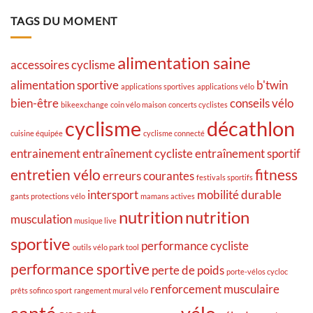
TAGS DU MOMENT
alimentation saine
accessoires cyclisme
alimentation sportive
b'twin
applications sportives
applications vélo
bien-être
conseils vélo
bikeexchange
coin vélo maison
concerts cyclistes
cyclisme
décathlon
cuisine équipée
cyclisme connecté
entrainement
entraînement cycliste
entraînement sportif
entretien vélo
fitness
erreurs courantes
festivals sportifs
intersport
mobilité durable
gants protections vélo
mamans actives
nutrition
nutrition
musculation
musique live
sportive
performance cycliste
outils vélo park tool
performance sportive
perte de poids
porte-vélos cycloc
renforcement musculaire
prêts sofinco sport
rangement mural vélo