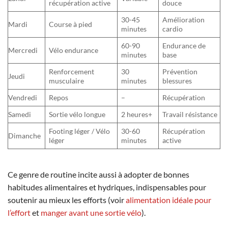
récupération active
douce
30-45
Amélioration
Mardi
Course à pied
minutes
cardio
60-90
Endurance de
Mercredi
Vélo endurance
minutes
base
Renforcement
30
Prévention
Jeudi
musculaire
minutes
blessures
Vendredi
Repos
–
Récupération
Samedi
Sortie vélo longue
2 heures+
Travail résistance
Footing léger / Vélo
30-60
Récupération
Dimanche
léger
minutes
active
Ce genre de routine incite aussi à adopter de bonnes
habitudes alimentaires et hydriques, indispensables pour
soutenir au mieux les efforts (voir
alimentation idéale pour
l’effort
et
manger avant une sortie vélo
).