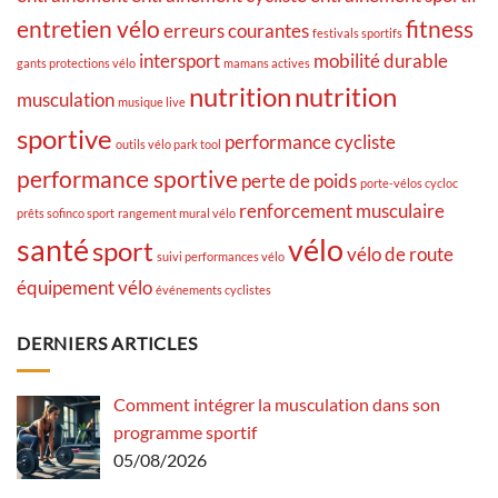
entretien vélo
fitness
erreurs courantes
festivals sportifs
intersport
mobilité durable
gants protections vélo
mamans actives
nutrition
nutrition
musculation
musique live
sportive
performance cycliste
outils vélo park tool
performance sportive
perte de poids
porte-vélos cycloc
renforcement musculaire
prêts sofinco sport
rangement mural vélo
santé
vélo
sport
vélo de route
suivi performances vélo
équipement vélo
événements cyclistes
DERNIERS ARTICLES
Comment intégrer la musculation dans son
programme sportif
05/08/2026