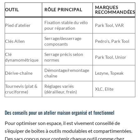
MARQUES
OUTIL
RÔLE PRINCIPAL
RECOMMANDÉES
Fixation stable du vélo
Pied d’atelier
Park Tool, VAR
pour réparation
Serrage/desserrage
Clés Allen
Pedro’s, Park Tool
composants
Clé
Serrage précis selon
Park Tool, Unior
dynamométrique
normes
Démontage/remontage
Dérive-chaîne
Lezyne, Topeak
chaîne
Tournevis (plat &
Réglages variés
XLC, Elite
cruciforme)
(dérailleur, frein)
Des conseils pour un atelier maison organisé et fonctionnel
Pour optimiser son espace, il est vivement conseillé de
s’équiper de boîtes à outils modulables et compartimentées.
Des sacs conçus pour contenir chaque outil comme chez