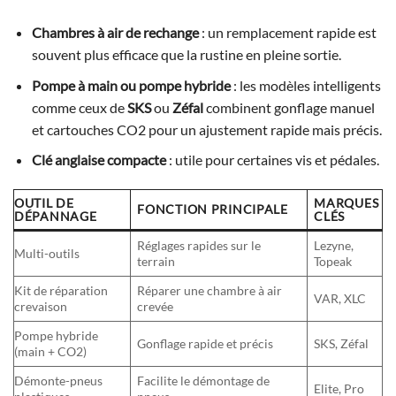
Chambres à air de rechange
: un remplacement rapide est
souvent plus efficace que la rustine en pleine sortie.
Pompe à main ou pompe hybride
: les modèles intelligents
comme ceux de
SKS
ou
Zéfal
combinent gonflage manuel
et cartouches CO2 pour un ajustement rapide mais précis.
Clé anglaise compacte
: utile pour certaines vis et pédales.
OUTIL DE
MARQUES
FONCTION PRINCIPALE
DÉPANNAGE
CLÉS
Réglages rapides sur le
Lezyne,
Multi-outils
terrain
Topeak
Kit de réparation
Réparer une chambre à air
VAR, XLC
crevaison
crevée
Pompe hybride
Gonflage rapide et précis
SKS, Zéfal
(main + CO2)
Démonte-pneus
Facilite le démontage de
Elite, Pro