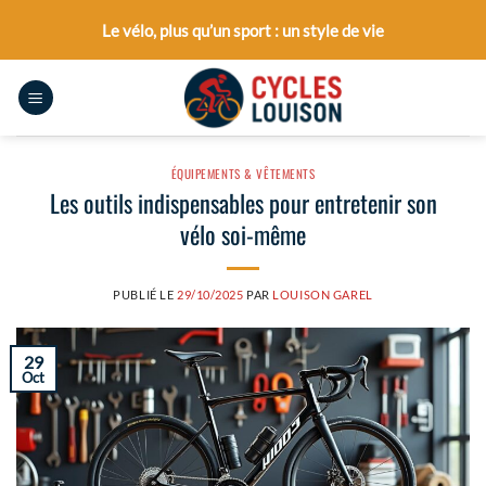
Passer
Le vélo, plus qu’un sport : un style de vie
au
contenu
ÉQUIPEMENTS & VÊTEMENTS
Les outils indispensables pour entretenir son
vélo soi-même
PUBLIÉ LE
29/10/2025
PAR
LOUISON GAREL
29
Oct