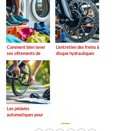
vélo
Comment bien laver
L’entretien des freins à
ses vêtements de
disque hydrauliques
sport
Les pédales
automatiques pour
débutants : mode
d’emploi