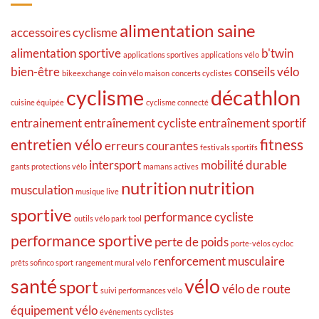
alimentation saine
accessoires cyclisme
alimentation sportive
b'twin
applications sportives
applications vélo
bien-être
conseils vélo
bikeexchange
coin vélo maison
concerts cyclistes
cyclisme
décathlon
cuisine équipée
cyclisme connecté
entrainement
entraînement cycliste
entraînement sportif
entretien vélo
fitness
erreurs courantes
festivals sportifs
intersport
mobilité durable
gants protections vélo
mamans actives
nutrition
nutrition
musculation
musique live
sportive
performance cycliste
outils vélo park tool
performance sportive
perte de poids
porte-vélos cycloc
renforcement musculaire
prêts sofinco sport
rangement mural vélo
santé
vélo
sport
vélo de route
suivi performances vélo
équipement vélo
événements cyclistes