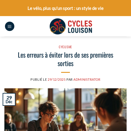
Passer
Le vélo, plus qu’un sport : un style de vie
au
contenu
CYCLISME
Les erreurs à éviter lors de ses premières
sorties
PUBLIÉ LE
29/12/2025
PAR
ADMINISTRATOR
29
Déc