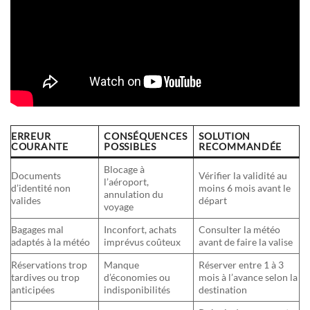
ERREUR
CONSÉQUENCES
SOLUTION
COURANTE
POSSIBLES
RECOMMANDÉE
Blocage à
Documents
Vérifier la validité au
l’aéroport,
d’identité non
moins 6 mois avant le
annulation du
valides
départ
voyage
Bagages mal
Inconfort, achats
Consulter la météo
adaptés à la météo
imprévus coûteux
avant de faire la valise
Réservations trop
Manque
Réserver entre 1 à 3
tardives ou trop
d’économies ou
mois à l’avance selon la
anticipées
indisponibilités
destination