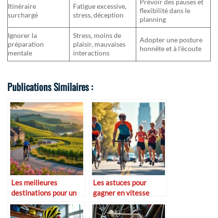
Prévoir des pauses et
Itinéraire
Fatigue excessive,
flexibilité dans le
surchargé
stress, déception
planning
Ignorer la
Stress, moins de
Adopter une posture
préparation
plaisir, mauvaises
honnête et à l’écoute
mentale
interactions
Publications Similaires :
Les meilleures
Les astuces pour
destinations pour un
gagner en vitesse
week-end cycliste en
moyenne
France