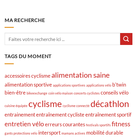
MA RECHERCHE
TAGS DU MOMENT
alimentation saine
accessoires cyclisme
alimentation sportive
b'twin
applications sportives
applications vélo
bien-être
conseils vélo
bikeexchange
coin vélo maison
concerts cyclistes
cyclisme
décathlon
cuisine équipée
cyclisme connecté
entrainement
entraînement cycliste
entraînement sportif
entretien vélo
fitness
erreurs courantes
festivals sportifs
intersport
mobilité durable
gants protections vélo
mamans actives