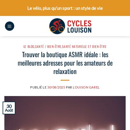
Passer
Le vélo, plus qu’un sport : un style de vie
au
contenu
LE BLOG
,
SANTÉ / BIEN-ÊTRE
,
SANTÉ NATURELLE ET BIEN-ÊTRE
Trouver la boutique ASMR idéale : les
meilleures adresses pour les amateurs de
relaxation
PUBLIÉ LE
30/08/2025
PAR
LOUISON GAREL
30
Août