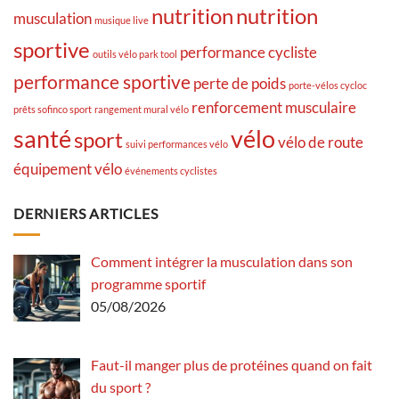
nutrition
nutrition
musculation
musique live
sportive
performance cycliste
outils vélo park tool
performance sportive
perte de poids
porte-vélos cycloc
renforcement musculaire
prêts sofinco sport
rangement mural vélo
santé
vélo
sport
vélo de route
suivi performances vélo
équipement vélo
événements cyclistes
DERNIERS ARTICLES
Comment intégrer la musculation dans son
programme sportif
05/08/2026
Faut-il manger plus de protéines quand on fait
du sport ?