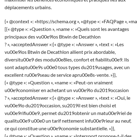
déplacements urbains.
{« @context »: »https://schema.org », »@type »: »FAQPage », »ma
[{« @type »: »Question », »name »: »Quels sont les avantages
principaux des vu00e9los Btwin de Decathlon
? », »acceptedAnswer »:{« @type »: »Answer », »text »: »Les
vu00e9los Btwin de Decathlon allient prix abordable,
diversitu00e9 des modu00e8les, confort et fiabilitu00e9. Ils
sont adaptu00e9s u00e0 tous types du2019usages, avec un
excellent ru00e9seau de service apru00e8s-vente. »}},
{« @type »: »Question », »name »: »Peut-on vraiment
u00e9conomiser en achetant un vu00e9lo du2019occasion
? », »acceptedAnswer »:{« @type »: »Answer », »text »: »Oui, le
vu00e9lo du2019occasion, su2019il est bien choisi et
vu00e9rifiu00e9, permet du2019obtenir un matu00e9riel de
qualitu00e9 u00e0 un tarif nettement infu00e9rieur au neuf,
ce qui constitue une u00e9conomie substantielle. »}},
{« @type »: »Question », »name »: »Intersport propose-t-il des