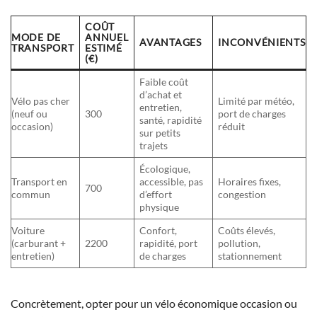
COÛT
MODE DE
ANNUEL
AVANTAGES
INCONVÉNIENTS
TRANSPORT
ESTIMÉ
(€)
Faible coût
d’achat et
Vélo pas cher
Limité par météo,
entretien,
(neuf ou
300
port de charges
santé, rapidité
occasion)
réduit
sur petits
trajets
Écologique,
Transport en
accessible, pas
Horaires fixes,
700
commun
d’effort
congestion
physique
Voiture
Confort,
Coûts élevés,
(carburant +
2200
rapidité, port
pollution,
entretien)
de charges
stationnement
Concrètement, opter pour un vélo économique occasion ou