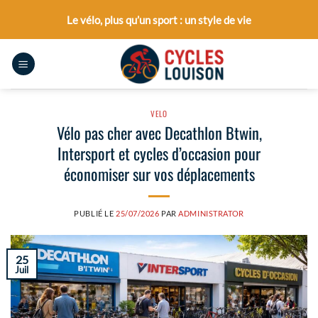
Passer
Le vélo, plus qu’un sport : un style de vie
au
contenu
VELO
Vélo pas cher avec Decathlon Btwin,
Intersport et cycles d’occasion pour
économiser sur vos déplacements
PUBLIÉ LE
25/07/2026
PAR
ADMINISTRATOR
25
Juil