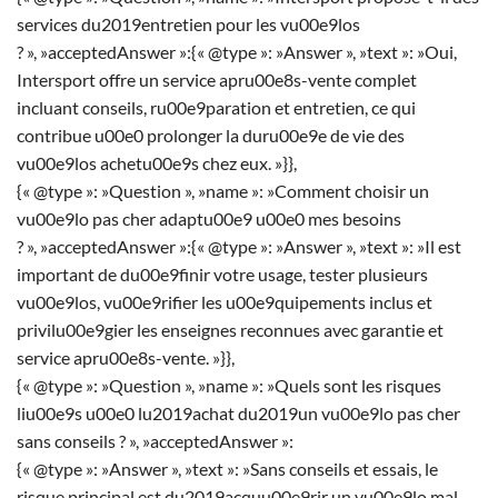
services du2019entretien pour les vu00e9los
? », »acceptedAnswer »:{« @type »: »Answer », »text »: »Oui,
Intersport offre un service apru00e8s-vente complet
incluant conseils, ru00e9paration et entretien, ce qui
contribue u00e0 prolonger la duru00e9e de vie des
vu00e9los achetu00e9s chez eux. »}},
{« @type »: »Question », »name »: »Comment choisir un
vu00e9lo pas cher adaptu00e9 u00e0 mes besoins
? », »acceptedAnswer »:{« @type »: »Answer », »text »: »Il est
important de du00e9finir votre usage, tester plusieurs
vu00e9los, vu00e9rifier les u00e9quipements inclus et
privilu00e9gier les enseignes reconnues avec garantie et
service apru00e8s-vente. »}},
{« @type »: »Question », »name »: »Quels sont les risques
liu00e9s u00e0 lu2019achat du2019un vu00e9lo pas cher
sans conseils ? », »acceptedAnswer »:
{« @type »: »Answer », »text »: »Sans conseils et essais, le
risque principal est du2019acquu00e9rir un vu00e9lo mal