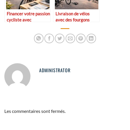
Financer votre passion
Livraison de vélos
cycliste avec
avec des fourgons
Décathlon,
équipés et services de
BikeExchange et les
montage Decathlon
prêts Sofinco Sport
pour magasins cycles
ADMINISTRATOR
Les commentaires sont fermés.