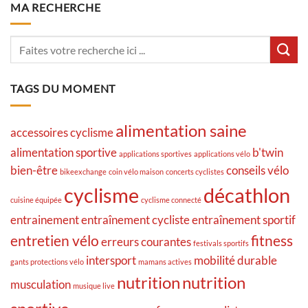
MA RECHERCHE
TAGS DU MOMENT
alimentation saine
accessoires cyclisme
alimentation sportive
b'twin
applications sportives
applications vélo
bien-être
conseils vélo
bikeexchange
coin vélo maison
concerts cyclistes
cyclisme
décathlon
cuisine équipée
cyclisme connecté
entrainement
entraînement cycliste
entraînement sportif
entretien vélo
fitness
erreurs courantes
festivals sportifs
intersport
mobilité durable
gants protections vélo
mamans actives
nutrition
nutrition
musculation
musique live