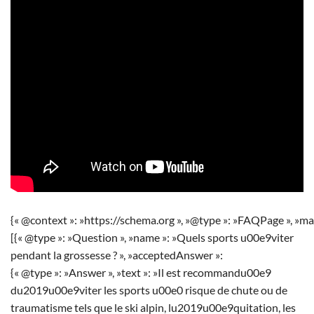
{« @context »: »https://schema.org », »@type »: »FAQPage », »ma
[{« @type »: »Question », »name »: »Quels sports u00e9viter
pendant la grossesse ? », »acceptedAnswer »:
{« @type »: »Answer », »text »: »Il est recommandu00e9
du2019u00e9viter les sports u00e0 risque de chute ou de
traumatisme tels que le ski alpin, lu2019u00e9quitation, les