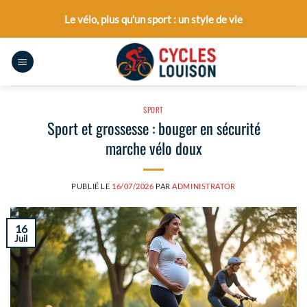
Passer
Le vélo, plus qu’un sport : un style de vie
au
contenu
SPORT
Sport et grossesse : bouger en sécurité
marche vélo doux
PUBLIÉ LE
16/07/2026
PAR
ADMINISTRATOR
16
Juil