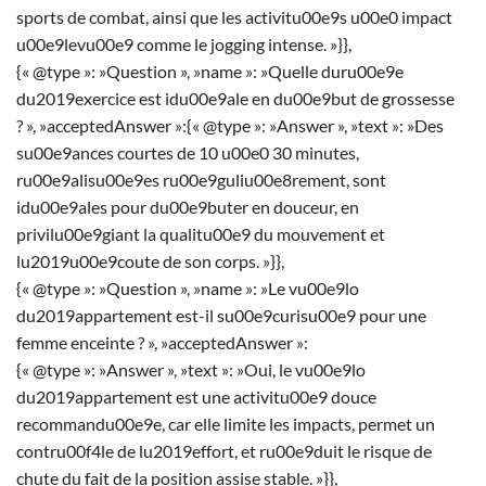
sports de combat, ainsi que les activitu00e9s u00e0 impact
u00e9levu00e9 comme le jogging intense. »}},
{« @type »: »Question », »name »: »Quelle duru00e9e
du2019exercice est idu00e9ale en du00e9but de grossesse
? », »acceptedAnswer »:{« @type »: »Answer », »text »: »Des
su00e9ances courtes de 10 u00e0 30 minutes,
ru00e9alisu00e9es ru00e9guliu00e8rement, sont
idu00e9ales pour du00e9buter en douceur, en
privilu00e9giant la qualitu00e9 du mouvement et
lu2019u00e9coute de son corps. »}},
{« @type »: »Question », »name »: »Le vu00e9lo
du2019appartement est-il su00e9curisu00e9 pour une
femme enceinte ? », »acceptedAnswer »:
{« @type »: »Answer », »text »: »Oui, le vu00e9lo
du2019appartement est une activitu00e9 douce
recommandu00e9e, car elle limite les impacts, permet un
contru00f4le de lu2019effort, et ru00e9duit le risque de
chute du fait de la position assise stable. »}},