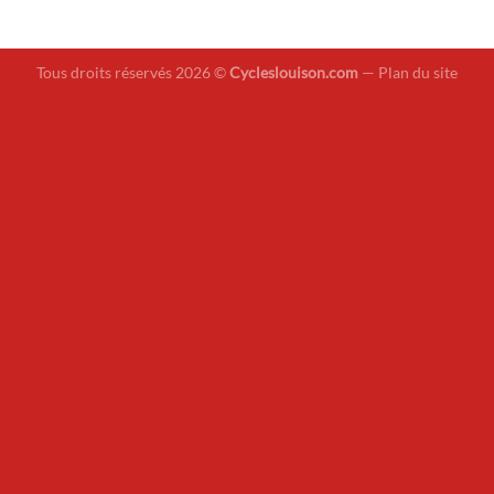
Tous droits réservés 2026 ©
Cycleslouison.com
—
Plan du site