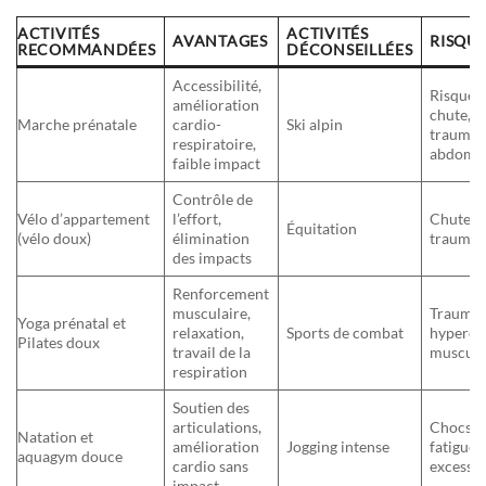
ACTIVITÉS
ACTIVITÉS
AVANTAGES
RISQUE
RECOMMANDÉES
DÉCONSEILLÉES
Accessibilité,
Risque 
amélioration
chute,
Marche prénatale
cardio-
Ski alpin
traumat
respiratoire,
abdomin
faible impact
Contrôle de
Vélo d’appartement
l’effort,
Chutes,
Équitation
(vélo doux)
élimination
traumat
des impacts
Renforcement
musculaire,
Traumat
Yoga prénatal et
relaxation,
Sports de combat
hyperex
Pilates doux
travail de la
muscula
respiration
Soutien des
articulations,
Chocs r
Natation et
amélioration
Jogging intense
fatigue
aquagym douce
cardio sans
excessiv
impact