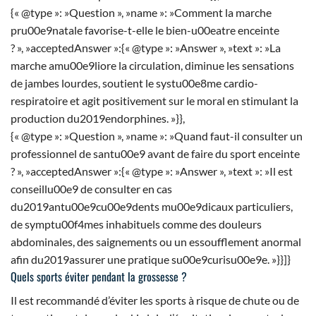
{« @type »: »Question », »name »: »Comment la marche
pru00e9natale favorise-t-elle le bien-u00eatre enceinte
? », »acceptedAnswer »:{« @type »: »Answer », »text »: »La
marche amu00e9liore la circulation, diminue les sensations
de jambes lourdes, soutient le systu00e8me cardio-
respiratoire et agit positivement sur le moral en stimulant la
production du2019endorphines. »}},
{« @type »: »Question », »name »: »Quand faut-il consulter un
professionnel de santu00e9 avant de faire du sport enceinte
? », »acceptedAnswer »:{« @type »: »Answer », »text »: »Il est
conseillu00e9 de consulter en cas
du2019antu00e9cu00e9dents mu00e9dicaux particuliers,
de symptu00f4mes inhabituels comme des douleurs
abdominales, des saignements ou un essoufflement anormal
afin du2019assurer une pratique su00e9curisu00e9e. »}}]}
Quels sports éviter pendant la grossesse ?
Il est recommandé d’éviter les sports à risque de chute ou de