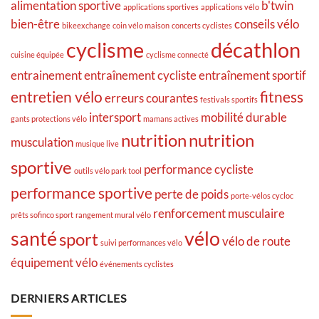
alimentation sportive
b'twin
applications sportives
applications vélo
bien-être
conseils vélo
bikeexchange
coin vélo maison
concerts cyclistes
cyclisme
décathlon
cuisine équipée
cyclisme connecté
entrainement
entraînement cycliste
entraînement sportif
entretien vélo
fitness
erreurs courantes
festivals sportifs
intersport
mobilité durable
gants protections vélo
mamans actives
nutrition
nutrition
musculation
musique live
sportive
performance cycliste
outils vélo park tool
performance sportive
perte de poids
porte-vélos cycloc
renforcement musculaire
prêts sofinco sport
rangement mural vélo
santé
vélo
sport
vélo de route
suivi performances vélo
équipement vélo
événements cyclistes
DERNIERS ARTICLES